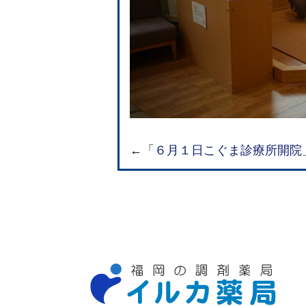
←「
６月１日こぐま診療所開院