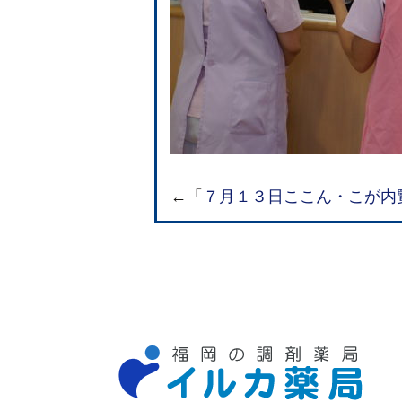
←「
７月１３日ここん・こが内